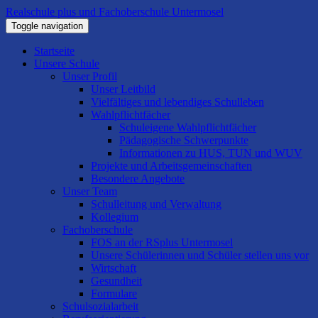
Realschule plus und Fachoberschule Untermosel
Toggle navigation
Startseite
Unsere Schule
Unser Profil
Unser Leitbild
Vielfältiges und lebendiges Schulleben
Wahlpflichtfächer
Schuleigene Wahlpflichtfächer
Pädagogische Schwerpunkte
Informationen zu HUS, TUN und WUV
Projekte und Arbeitsgemeinschaften
Besondere Angebote
Unser Team
Schulleitung und Verwaltung
Kollegium
Fachoberschule
FOS an der RSplus Untermosel
Unsere Schülerinnen und Schüler stellen uns vor
Wirtschaft
Gesundheit
Formulare
Schulsozialarbeit