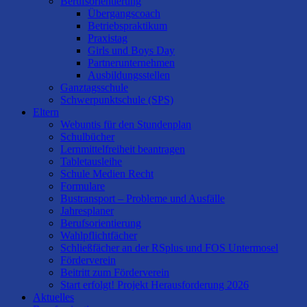
Berufsorientierung
Übergangscoach
Betriebspraktikum
Praxistag
Girls und Boys Day
Partnerunternehmen
Ausbildungsstellen
Ganztagsschule
Schwerpunktschule (SPS)
Eltern
Webuntis für den Stundenplan
Schulbücher
Lernmittelfreiheit beantragen
Tabletausleihe
Schule Medien Recht
Formulare
Bustransport – Probleme und Ausfälle
Jahresplaner
Berufsorientierung
Wahlpflichtfächer
Schließfächer an der RSplus und FOS Untermosel
Förderverein
Beitritt zum Förderverein
Start erfolgt! Projekt Herausforderung 2026
Aktuelles