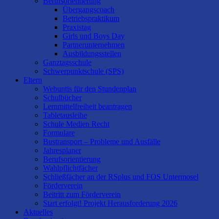
Berufsorientierung
Übergangscoach
Betriebspraktikum
Praxistag
Girls und Boys Day
Partnerunternehmen
Ausbildungsstellen
Ganztagsschule
Schwerpunktschule (SPS)
Eltern
Webuntis für den Stundenplan
Schulbücher
Lernmittelfreiheit beantragen
Tabletausleihe
Schule Medien Recht
Formulare
Bustransport – Probleme und Ausfälle
Jahresplaner
Berufsorientierung
Wahlpflichtfächer
Schließfächer an der RSplus und FOS Untermosel
Förderverein
Beitritt zum Förderverein
Start erfolgt! Projekt Herausforderung 2026
Aktuelles