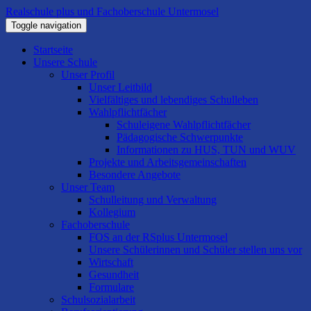
Realschule plus und Fachoberschule Untermosel
Toggle navigation
Startseite
Unsere Schule
Unser Profil
Unser Leitbild
Vielfältiges und lebendiges Schulleben
Wahlpflichtfächer
Schuleigene Wahlpflichtfächer
Pädagogische Schwerpunkte
Informationen zu HUS, TUN und WUV
Projekte und Arbeitsgemeinschaften
Besondere Angebote
Unser Team
Schulleitung und Verwaltung
Kollegium
Fachoberschule
FOS an der RSplus Untermosel
Unsere Schülerinnen und Schüler stellen uns vor
Wirtschaft
Gesundheit
Formulare
Schulsozialarbeit