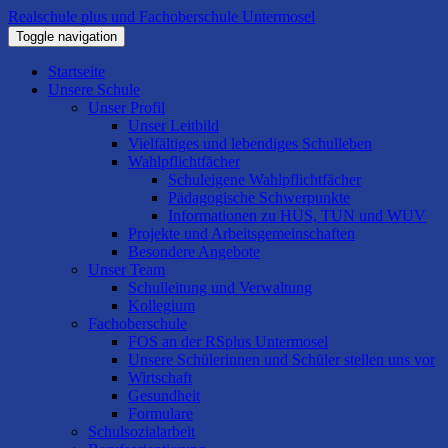
Realschule plus und Fachoberschule Untermosel
Toggle navigation
Startseite
Unsere Schule
Unser Profil
Unser Leitbild
Vielfältiges und lebendiges Schulleben
Wahlpflichtfächer
Schuleigene Wahlpflichtfächer
Pädagogische Schwerpunkte
Informationen zu HUS, TUN und WUV
Projekte und Arbeitsgemeinschaften
Besondere Angebote
Unser Team
Schulleitung und Verwaltung
Kollegium
Fachoberschule
FOS an der RSplus Untermosel
Unsere Schülerinnen und Schüler stellen uns vor
Wirtschaft
Gesundheit
Formulare
Schulsozialarbeit