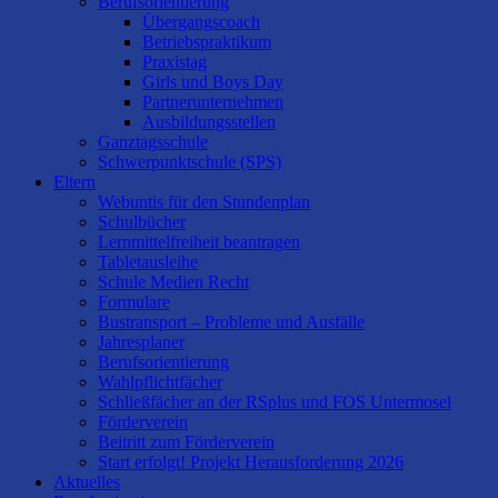
Berufsorientierung
Übergangscoach
Betriebspraktikum
Praxistag
Girls und Boys Day
Partnerunternehmen
Ausbildungsstellen
Ganztagsschule
Schwerpunktschule (SPS)
Eltern
Webuntis für den Stundenplan
Schulbücher
Lernmittelfreiheit beantragen
Tabletausleihe
Schule Medien Recht
Formulare
Bustransport – Probleme und Ausfälle
Jahresplaner
Berufsorientierung
Wahlpflichtfächer
Schließfächer an der RSplus und FOS Untermosel
Förderverein
Beitritt zum Förderverein
Start erfolgt! Projekt Herausforderung 2026
Aktuelles