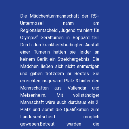
D
ie Mädchenturnmannschaft der RS+
Untermosel
nahm am
Regionalentscheid „Jugend trainiert für
Olympia“ Gerätturnen in Boppard teil.
Durch den krankheitsbedingten Ausfall
einer Turnerin hatten sie leider an
keinem Gerät ei
n Streichergebnis. Die
Mädch
en ließen sich nicht entmutigen
und gaben trotzdem ihr
Bestes. Sie
erreichten insgesamt
Platz 3 hinter den
Mannschaften aus Vallendar und
Meisenheim. Mit vollständiger
Mannschaft wäre auch durchaus ein 2.
Platz
und somit die Qualifikation zum
Landesentscheid
möglich
gewesen.
Betreut wurden die