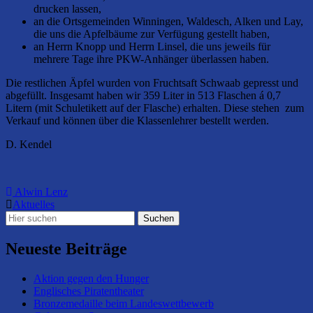
drucken lassen,
an die Ortsgemeinden Winningen, Waldesch, Alken und Lay,
die uns die Apfelbäume zur Verfügung gestellt haben,
an Herrn Knopp und Herrn Linsel, die uns jeweils für
mehrere Tage ihre PKW-Anhänger überlassen haben.
Die restlichen Äpfel wurden von Fruchtsaft Schwaab gepresst und
abgefüllt. Insgesamt haben wir 359 Liter in 513 Flaschen á 0,7
Litern (mit Schuletikett auf der Flasche) erhalten. Diese stehen zum
Verkauf und können über die Klassenlehrer bestellt werden.
D. Kendel
Alwin Lenz
Aktuelles
Neueste Beiträge
Aktion gegen den Hunger
Englisches Piratentheater
Bronzemedaille beim Landeswettbewerb