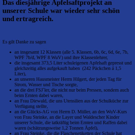
Das diesjährige Apfelsaftprojekt an
unserer Schule war wieder sehr schön
und ertragreich.
Es gilt Danke zu sagen
an insgesamt 12 Klassen (alle 5. Klassen, 6b, 6c, 6d, 6e, 7b,
WPF 7b/d, WPF 8 WuV) und ihre Klassenlehrer,
die insgesamt 373,5 Liter schuleigenen Apfelsaft gepresst und
gleichzeitig alles aufgekauft haben (242 Päckchen á 1,5
Liter),
an unseren Hausmeister Herrn Hilgert, der jeden Tag für
Strom, Wasser und Tische sorgte,
an die drei FSJ´ler, die nicht nur beim Pressen, sondern auch
beim Ernten dabei waren,
an Frau Diewald, die uns Utensilien aus der Schulküche zur
Verfügung stellte,
an die Glücks-AG von Herrn D. Müller, an den WuV-Kurs
von Frau Steinke, an die Layer und Waldescher Kinder
unserer Schule, die tatkräftig beim Ernten und Raffen dabei
waren (schätzungsweise 1,2 Tonnen Äpfel),
an Frau Steinke, die die Flaschenetiketten der Schule hat