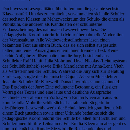
Doch wessen Lesequalitäten übertrafen nun die gesamte sechste
Klassenstufe? Um das zu ermitteln, versammelten sich alle Schüler
der sechsten Klassen im Mehrzweckraum der Schule- die einen als
Publikum, die anderen als Kandidaten der schulinterne
Endausscheidung des nationalen Lesewettbewerbes. Die
pädagogische Koordinatorin Julia Mohr übernahm die Moderation
der Veranstaltung. Alle Wettbewerbsteilnehmer lasen einen
bekannten Text aus einem Buch, das sie sich selbst ausgesucht
hatten, und einen Auszug aus einem ihnen fremden Text. Keine
leichte Aufgabe zu lösen hatte nun die Jury, bestehend aus
Schulleiter Ralf Heuft, Julia Mohr und Ursel Nicolay (Leitungsteam
der Schulbibliothek) sowie Erika Manolache mit Anna-Lena Vieth
als Vertreterinnen der Schüler. Während die Jury sich zur Beratung
zurückzog, sorgte die dynamische Cajon- AG von Musiklehrer
Joachim Schmitz für Kurzweil. Danach wurde es nun spannend.
Das Ergebnis der Jury: Eine gelungene Betonung, ein flüssiger
Vortrag des Textes und eine laute und deutliche Aussprache
zeichneten vor allem den Vortrag von Emilia Kleemann aus. So
konnte Julia Mohr ihr schließlich als strahlende Siegerin im
diesjährigen Lesewettbewerb der Schule herzlich gratulieren. Mit
einem Buchgutschein sowie einer Urkunde bedankte sich die
pädagogische Koordinatorin der Schule bei allen fünf Schülern und
Schülerinnen für ihre Teilnahme. Für Emilia Kleemann aber geht es
nun in die nächste Runde: Sie wird die Realschule plus und