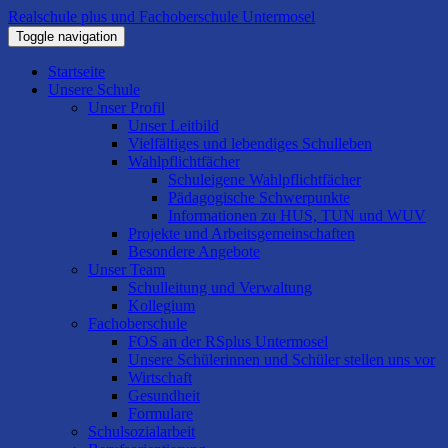
Realschule plus und Fachoberschule Untermosel
Toggle navigation
Startseite
Unsere Schule
Unser Profil
Unser Leitbild
Vielfältiges und lebendiges Schulleben
Wahlpflichtfächer
Schuleigene Wahlpflichtfächer
Pädagogische Schwerpunkte
Informationen zu HUS, TUN und WUV
Projekte und Arbeitsgemeinschaften
Besondere Angebote
Unser Team
Schulleitung und Verwaltung
Kollegium
Fachoberschule
FOS an der RSplus Untermosel
Unsere Schülerinnen und Schüler stellen uns vor
Wirtschaft
Gesundheit
Formulare
Schulsozialarbeit