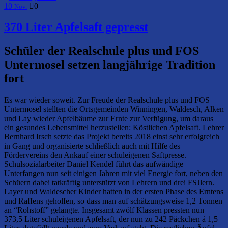
10
0
Nov.
370 Liter Apfelsaft gepresst
Schüler der Realschule plus und FOS
Untermosel setzen langjährige Tradition
fort
Es war wieder soweit. Zur Freude der Realschule plus und FOS
Untermosel stellten die Ortsgemeinden Winningen, Waldesch, Alken
und Lay wieder Apfelbäume zur Ernte zur Verfügung, um daraus
ein gesundes Lebensmittel herzustellen: Köstlichen Apfelsaft. Lehrer
Bernhard Irsch setzte das Projekt bereits 2018 einst sehr erfolgreich
in Gang und organisierte schließlich auch mit Hilfe des
Fördervereins den Ankauf einer schuleigenen Saftpresse.
Schulsozialarbeiter Daniel Kendel führt das aufwändige
Unterfangen nun seit einigen Jahren mit viel Energie fort, neben den
Schüern dabei tatkräftig unterstützt von Lehrern und drei FSJlern.
Layer und Waldescher Kinder hatten in der ersten Phase des Erntens
und Raffens geholfen, so dass man auf schätzungsweise 1,2 Tonnen
an “Rohstoff” gelangte. Insgesamt zwölf Klassen pressten nun
373,5 Liter schuleigenen Apfelsaft, der nun zu 242 Päckchen á 1,5