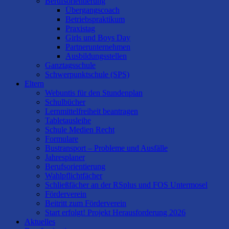
Berufsorientierung
Übergangscoach
Betriebspraktikum
Praxistag
Girls und Boys Day
Partnerunternehmen
Ausbildungsstellen
Ganztagsschule
Schwerpunktschule (SPS)
Eltern
Webuntis für den Stundenplan
Schulbücher
Lernmittelfreiheit beantragen
Tabletausleihe
Schule Medien Recht
Formulare
Bustransport – Probleme und Ausfälle
Jahresplaner
Berufsorientierung
Wahlpflichtfächer
Schließfächer an der RSplus und FOS Untermosel
Förderverein
Beitritt zum Förderverein
Start erfolgt! Projekt Herausforderung 2026
Aktuelles