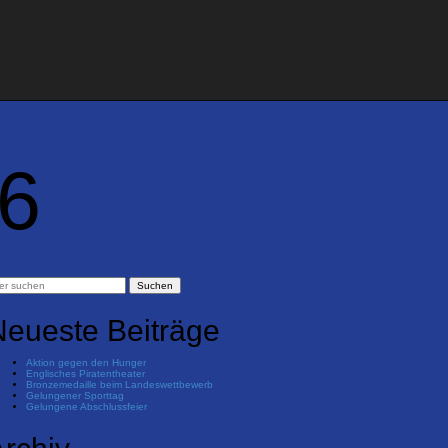
26
Neueste Beiträge
Aktion gegen den Hunger
Englisches Piratentheater
Bronzemedaille beim Landeswettbewerb
Gelungener Sporttag
Gelungene Abschlussfeier