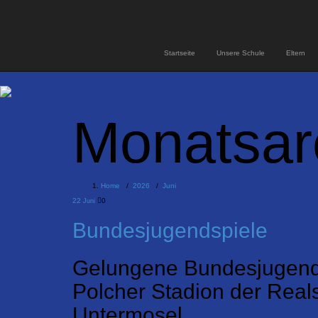
Startseite
Unsere Schule
Eltern
Monatsar
Home
/
2026
/
Juni
22
0
Juni
Bundesjugendspiele
Gelungene Bundesjugendsp
Polcher Stadion der Real
Untermosel