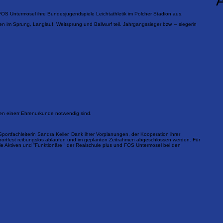
A
FOS Untermosel ihre Bundesjugendspiele Leichtathletik im Polcher Stadion aus.
 im Sprung, Langlauf, Weitsprung und Ballwurf teil. Jahrgangssieger bzw. – siegerin
en einerr Ehrenurkunde notwendig sind.
portfachleiterin Sandra Keller. Dank ihrer Vorplanungen, der Kooperation ihrer
portfest reibungslos ablaufen und im geplanten Zeitrahmen abgeschlossen werden. Für
lle Aktiven und “Funktionäre “ der Realschule plus und FOS Untermosel bei den