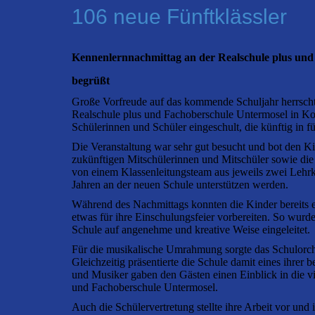
106 neue Fünftklässler
Kennenlernnachmittag an der Realschule plus und 
begrüßt
Große Vorfreude auf das kommende Schuljahr herrscht
Realschule plus und Fachoberschule Untermosel in K
Schülerinnen und Schüler eingeschult, die künftig in f
Die Veranstaltung war sehr gut besucht und bot den Ki
zukünftigen Mitschülerinnen und Mitschüler sowie die
von einem Klassenleitungsteam aus jeweils zwei Lehrkrä
Jahren an der neuen Schule unterstützen werden.
Während des Nachmittags konnten die Kinder bereits 
etwas für ihre Einschulungsfeier vorbereiten. So wur
Schule auf angenehme und kreative Weise eingeleitet.
Für die musikalische Umrahmung sorgte das Schulorche
Gleichzeitig präsentierte die Schule damit eines ihrer
und Musiker gaben den Gästen einen Einblick in die vi
und Fachoberschule Untermosel.
Auch die Schülervertretung stellte ihre Arbeit vor und