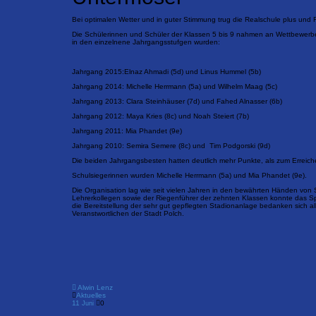
Bei optimalen Wetter und in guter Stimmung trug die Realschule plus und 
Die Schülerinnen und Schüler der Klassen 5 bis 9 nahmen an Wettbewerben
in den einzelnene Jahrgangsstufgen wurden:
Jahrgang 2015:Elnaz Ahmadi (5d) und Linus Hummel (5b)
Jahrgang 2014: Michelle Herrmann (5a) und Wilhelm Maag (5c)
Jahrgang 2013: Clara Steinhäuser (7d) und Fahed Alnasser (6b)
Jahrgang 2012: Maya Kries (8c) und Noah Steiert (7b)
Jahrgang 2011: Mia Phandet (9e)
Jahrgang 2010: Semira Semere (8c) und Tim Podgorski (9d)
Die beiden Jahrgangsbesten hatten deutlich mehr Punkte, als zum Erreich
Schulsiegerinnen wurden Michelle Herrmann (5a) und Mia Phandet (9e).
Die Organisation lag wie seit vielen Jahren in den bewährten Händen von S
Lehrerkollegen sowie der Riegenführer der zehnten Klassen konnte das S
die Bereitstellung der sehr gut gepflegten Stadionanlage bedanken sich a
Veranstwortlichen der Stadt Polch.
Alwin Lenz
Aktuelles
11
0
Juni