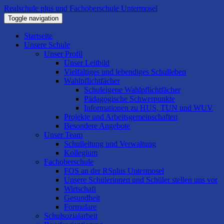
Realschule plus und Fachoberschule Untermosel
Toggle navigation
Startseite
Unsere Schule
Unser Profil
Unser Leitbild
Vielfältiges und lebendiges Schulleben
Wahlpflichtfächer
Schuleigene Wahlpflichtfächer
Pädagogische Schwerpunkte
Informationen zu HUS, TUN und WUV
Projekte und Arbeitsgemeinschaften
Besondere Angebote
Unser Team
Schulleitung und Verwaltung
Kollegium
Fachoberschule
FOS an der RSplus Untermosel
Unsere Schülerinnen und Schüler stellen uns vor
Wirtschaft
Gesundheit
Formulare
Schulsozialarbeit