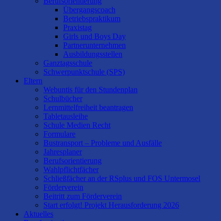
Berufsorientierung
Übergangscoach
Betriebspraktikum
Praxistag
Girls und Boys Day
Partnerunternehmen
Ausbildungsstellen
Ganztagsschule
Schwerpunktschule (SPS)
Eltern
Webuntis für den Stundenplan
Schulbücher
Lernmittelfreiheit beantragen
Tabletausleihe
Schule Medien Recht
Formulare
Bustransport – Probleme und Ausfälle
Jahresplaner
Berufsorientierung
Wahlpflichtfächer
Schließfächer an der RSplus und FOS Untermosel
Förderverein
Beitritt zum Förderverein
Start erfolgt! Projekt Herausforderung 2026
Aktuelles