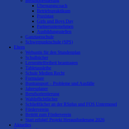
Berufsorientierung
Übergangscoach
Betriebspraktikum
Praxistag
Girls und Boys Day
Partnerunternehmen
Ausbildungsstellen
Ganztagsschule
Schwerpunktschule (SPS)
Eltern
Webuntis für den Stundenplan
Schulbücher
Lernmittelfreiheit beantragen
Tabletausleihe
Schule Medien Recht
Formulare
Bustransport – Probleme und Ausfälle
Jahresplaner
Berufsorientierung
Wahlpflichtfächer
Schließfächer an der RSplus und FOS Untermosel
Förderverein
Beitritt zum Förderverein
Start erfolgt! Projekt Herausforderung 2026
Aktuelles