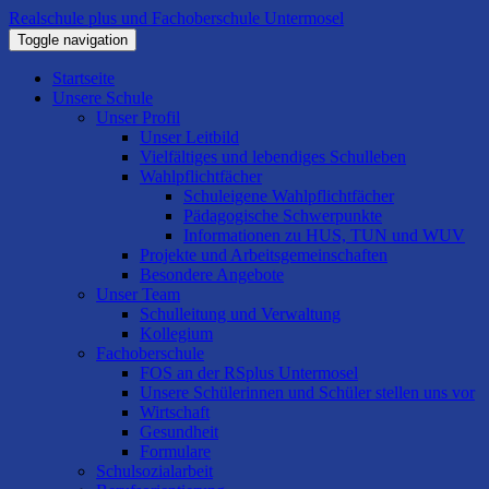
Realschule plus und Fachoberschule Untermosel
Toggle navigation
Startseite
Unsere Schule
Unser Profil
Unser Leitbild
Vielfältiges und lebendiges Schulleben
Wahlpflichtfächer
Schuleigene Wahlpflichtfächer
Pädagogische Schwerpunkte
Informationen zu HUS, TUN und WUV
Projekte und Arbeitsgemeinschaften
Besondere Angebote
Unser Team
Schulleitung und Verwaltung
Kollegium
Fachoberschule
FOS an der RSplus Untermosel
Unsere Schülerinnen und Schüler stellen uns vor
Wirtschaft
Gesundheit
Formulare
Schulsozialarbeit