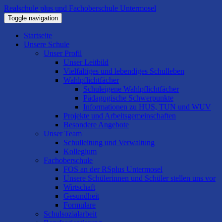
Realschule plus und Fachoberschule Untermosel
Toggle navigation
Startseite
Unsere Schule
Unser Profil
Unser Leitbild
Vielfältiges und lebendiges Schulleben
Wahlpflichtfächer
Schuleigene Wahlpflichtfächer
Pädagogische Schwerpunkte
Informationen zu HUS, TUN und WUV
Projekte und Arbeitsgemeinschaften
Besondere Angebote
Unser Team
Schulleitung und Verwaltung
Kollegium
Fachoberschule
FOS an der RSplus Untermosel
Unsere Schülerinnen und Schüler stellen uns vor
Wirtschaft
Gesundheit
Formulare
Schulsozialarbeit