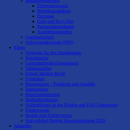
Berufsorientierung
Übergangscoach
Betriebspraktikum
Praxistag
Girls und Boys Day
Partnerunternehmen
Ausbildungsstellen
Ganztagsschule
Schwerpunktschule (SPS)
Eltern
Webuntis für den Stundenplan
Schulbücher
Lernmittelfreiheit beantragen
Tabletausleihe
Schule Medien Recht
Formulare
Bustransport – Probleme und Ausfälle
Jahresplaner
Berufsorientierung
Wahlpflichtfächer
Schließfächer an der RSplus und FOS Untermosel
Förderverein
Beitritt zum Förderverein
Start erfolgt! Projekt Herausforderung 2026
Aktuelles