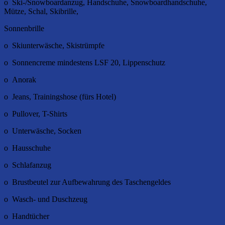
o Ski-/Snowboardanzug, Handschuhe, Snowboardhandschuhe,
Mütze, Schal, Skibrille,
Sonnenbrille
o Skiunterwäsche, Skistrümpfe
o Sonnencreme mindestens LSF 20, Lippenschutz
o Anorak
o Jeans, Trainingshose (fürs Hotel)
o Pullover, T-Shirts
o Unterwäsche, Socken
o Hausschuhe
o Schlafanzug
o Brustbeutel zur Aufbewahrung des Taschengeldes
o Wasch- und Duschzeug
o Handtücher