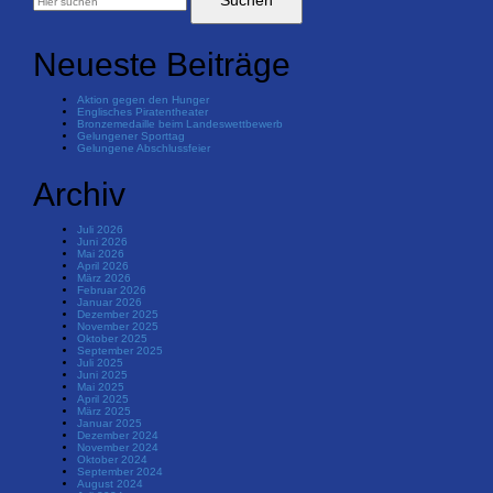
Neueste Beiträge
Aktion gegen den Hunger
Englisches Piratentheater
Bronzemedaille beim Landeswettbewerb
Gelungener Sporttag
Gelungene Abschlussfeier
Archiv
Juli 2026
Juni 2026
Mai 2026
April 2026
März 2026
Februar 2026
Januar 2026
Dezember 2025
November 2025
Oktober 2025
September 2025
Juli 2025
Juni 2025
Mai 2025
April 2025
März 2025
Januar 2025
Dezember 2024
November 2024
Oktober 2024
September 2024
August 2024