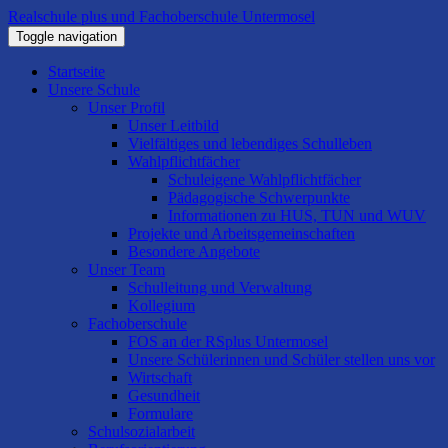
Realschule plus und Fachoberschule Untermosel
Toggle navigation
Startseite
Unsere Schule
Unser Profil
Unser Leitbild
Vielfältiges und lebendiges Schulleben
Wahlpflichtfächer
Schuleigene Wahlpflichtfächer
Pädagogische Schwerpunkte
Informationen zu HUS, TUN und WUV
Projekte und Arbeitsgemeinschaften
Besondere Angebote
Unser Team
Schulleitung und Verwaltung
Kollegium
Fachoberschule
FOS an der RSplus Untermosel
Unsere Schülerinnen und Schüler stellen uns vor
Wirtschaft
Gesundheit
Formulare
Schulsozialarbeit