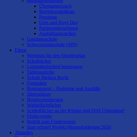
Berufsorientierung
Übergangscoach
Betriebspraktikum
Praxistag
Girls und Boys Day
Partnerunternehmen
Ausbildungsstellen
Ganztagsschule
Schwerpunktschule (SPS)
Eltern
Webuntis für den Stundenplan
Schulbücher
Lernmittelfreiheit beantragen
Tabletausleihe
Schule Medien Recht
Formulare
Bustransport – Probleme und Ausfälle
Jahresplaner
Berufsorientierung
Wahlpflichtfächer
Schließfächer an der RSplus und FOS Untermosel
Förderverein
Beitritt zum Förderverein
Start erfolgt! Projekt Herausforderung 2026
Aktuelles