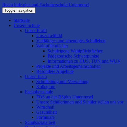
Realschule plus und Fachoberschule Untermosel
Toggle navigation
Startseite
Unsere Schule
Unser Profil
Unser Leitbild
Vielfältiges und lebendiges Schulleben
Wahlpflichtfächer
Schuleigene Wahlpflichtfächer
Pädagogische Schwerpunkte
Informationen zu HUS, TUN und WUV
Projekte und Arbeitsgemeinschaften
Besondere Angebote
Unser Team
Schulleitung und Verwaltung
Kollegium
Fachoberschule
FOS an der RSplus Untermosel
Unsere Schülerinnen und Schüler stellen uns vor
Wirtschaft
Gesundheit
Formulare
Schulsozialarbeit