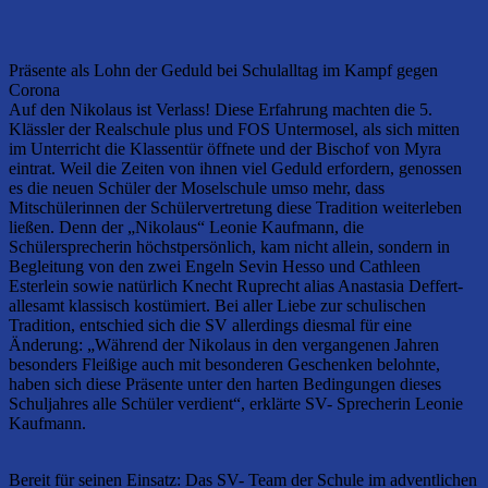
Präsente als Lohn der Geduld bei Schulalltag im Kampf gegen
Corona
Auf den Nikolaus ist Verlass! Diese Erfahrung machten die 5.
Klässler der Realschule plus und FOS Untermosel, als sich mitten
im Unterricht die Klassentür öffnete und der Bischof von Myra
eintrat. Weil die Zeiten von ihnen viel Geduld erfordern, genossen
es die neuen Schüler der Moselschule umso mehr, dass
Mitschülerinnen der Schülervertretung diese Tradition weiterleben
ließen. Denn der „Nikolaus“ Leonie Kaufmann, die
Schülersprecherin höchstpersönlich, kam nicht allein, sondern in
Begleitung von den zwei Engeln Sevin Hesso und Cathleen
Esterlein sowie natürlich Knecht Ruprecht alias Anastasia Deffert-
allesamt klassisch kostümiert. Bei aller Liebe zur schulischen
Tradition, entschied sich die SV allerdings diesmal für eine
Änderung: „Während der Nikolaus in den vergangenen Jahren
besonders Fleißige auch mit besonderen Geschenken belohnte,
haben sich diese Präsente unter den harten Bedingungen dieses
Schuljahres alle Schüler verdient“, erklärte SV- Sprecherin Leonie
Kaufmann.
Bereit für seinen Einsatz: Das SV- Team der Schule im adventlichen