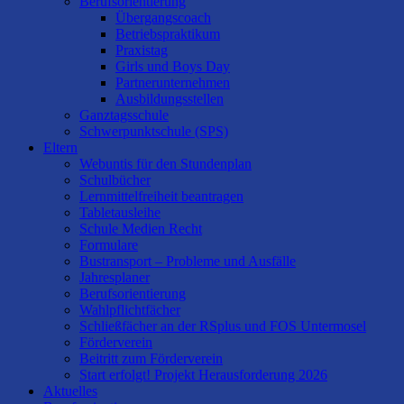
Berufsorientierung
Übergangscoach
Betriebspraktikum
Praxistag
Girls und Boys Day
Partnerunternehmen
Ausbildungsstellen
Ganztagsschule
Schwerpunktschule (SPS)
Eltern
Webuntis für den Stundenplan
Schulbücher
Lernmittelfreiheit beantragen
Tabletausleihe
Schule Medien Recht
Formulare
Bustransport – Probleme und Ausfälle
Jahresplaner
Berufsorientierung
Wahlpflichtfächer
Schließfächer an der RSplus und FOS Untermosel
Förderverein
Beitritt zum Förderverein
Start erfolgt! Projekt Herausforderung 2026
Aktuelles