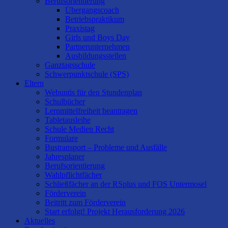
Berufsorientierung
Übergangscoach
Betriebspraktikum
Praxistag
Girls und Boys Day
Partnerunternehmen
Ausbildungsstellen
Ganztagsschule
Schwerpunktschule (SPS)
Eltern
Webuntis für den Stundenplan
Schulbücher
Lernmittelfreiheit beantragen
Tabletausleihe
Schule Medien Recht
Formulare
Bustransport – Probleme und Ausfälle
Jahresplaner
Berufsorientierung
Wahlpflichtfächer
Schließfächer an der RSplus und FOS Untermosel
Förderverein
Beitritt zum Förderverein
Start erfolgt! Projekt Herausforderung 2026
Aktuelles