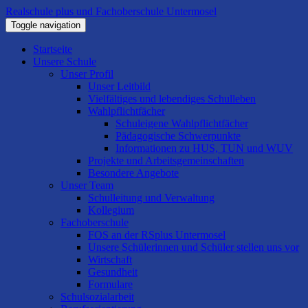
Realschule plus und Fachoberschule Untermosel
Toggle navigation
Startseite
Unsere Schule
Unser Profil
Unser Leitbild
Vielfältiges und lebendiges Schulleben
Wahlpflichtfächer
Schuleigene Wahlpflichtfächer
Pädagogische Schwerpunkte
Informationen zu HUS, TUN und WUV
Projekte und Arbeitsgemeinschaften
Besondere Angebote
Unser Team
Schulleitung und Verwaltung
Kollegium
Fachoberschule
FOS an der RSplus Untermosel
Unsere Schülerinnen und Schüler stellen uns vor
Wirtschaft
Gesundheit
Formulare
Schulsozialarbeit