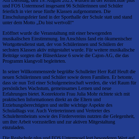
Am Dienstag, den 19. August 2025, wurden an der Realschule plus
und FOS Untermosel insgesamt 96 Schülerinnen und Schüler
feierlich in vier neue fünfte Klassen aufgenommen. Die
Einschulungsfeier fand in der Sporthalle der Schule statt und stand
unter dem Motto „Du bist wertvoll!“
Eröffnet wurde die Veranstaltung mit einer bewegenden
musikalischen Einstimmung. Im Anschluss fand ein ökumenischer
Wortgottesdienst statt, der von Schülerinnen und Schülern der
sechsten Klassen aktiv mitgestaltet wurde. Für weitere musikalische
Beiträge sorgten die Bläserklasse 6 sowie die Cajon-AG, die das
Programm klangvoll begleiteten.
In seiner Willkommensrede begrüßte Schulleiter Herr Ralf Heuft die
neuen Schülerinnen und Schüler sowie deren Familien. Er betonte,
dass sie nun Teil einer Schulgemeinschaft werden, die viel Raum für
persönliches Wachstum, gemeinsames Lernen und neue
Erfahrungen bietet. Konrektorin Frau Julia Mohr richtete sich mit
praktischen Informationen direkt an die Eltern und
Erziehungsberechtigten und stellte wichtige Aspekte des
Schulalltags vor. Auch Vertreterinnen und Vertreter des
Schulelternbeirats sowie des Fördervereins nutzten die Gelegenheit,
um ihre Arbeit vorzustellen und zur aktiven Mitgestaltung
einzuladen.
Die Realschule plus und FOS Untermosel legt besonderen Wert auf