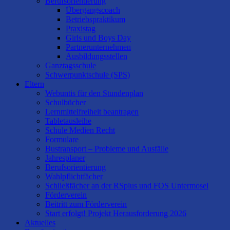
Berufsorientierung
Übergangscoach
Betriebspraktikum
Praxistag
Girls und Boys Day
Partnerunternehmen
Ausbildungsstellen
Ganztagsschule
Schwerpunktschule (SPS)
Eltern
Webuntis für den Stundenplan
Schulbücher
Lernmittelfreiheit beantragen
Tabletausleihe
Schule Medien Recht
Formulare
Bustransport – Probleme und Ausfälle
Jahresplaner
Berufsorientierung
Wahlpflichtfächer
Schließfächer an der RSplus und FOS Untermosel
Förderverein
Beitritt zum Förderverein
Start erfolgt! Projekt Herausforderung 2026
Aktuelles