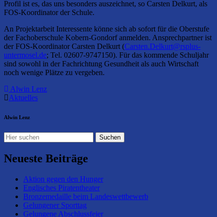
Profil ist es, das uns besonders auszeichnet, so Carsten Delkurt, als
FOS-Koordinator der Schule.
An Projektarbeit Interessente könne sich ab sofort für die Oberstufe
der Fachoberschule Kobern-Gondorf anmelden. Ansprechpartner ist
der FOS-Koordinator Carsten Delkurt (
Carsten.Delkurt@rsplus-
untermosel.de
; Tel. 02607-9747150). Für das kommende Schuljahr
sind sowohl in der Fachrichtung Gesundheit als auch Wirtschaft
noch wenige Plätze zu vergeben.
Alwin Lenz
Aktuelles
Alwin Lenz
Neueste Beiträge
Aktion gegen den Hunger
Englisches Piratentheater
Bronzemedaille beim Landeswettbewerb
Gelungener Sporttag
Gelungene Abschlussfeier