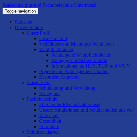
Realschule plus und Fachoberschule Untermosel
Toggle navigation
Startseite
Unsere Schule
Unser Profil
Unser Leitbild
Vielfältiges und lebendiges Schulleben
Wahlpflichtfächer
Schuleigene Wahlpflichtfächer
Pädagogische Schwerpunkte
Informationen zu HUS, TUN und WUV
Projekte und Arbeitsgemeinschaften
Besondere Angebote
Unser Team
Schulleitung und Verwaltung
Kollegium
Fachoberschule
FOS an der RSplus Untermosel
Unsere Schülerinnen und Schüler stellen uns vor
Wirtschaft
Gesundheit
Formulare
Schulsozialarbeit