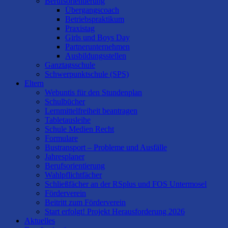
Berufsorientierung
Übergangscoach
Betriebspraktikum
Praxistag
Girls und Boys Day
Partnerunternehmen
Ausbildungsstellen
Ganztagsschule
Schwerpunktschule (SPS)
Eltern
Webuntis für den Stundenplan
Schulbücher
Lernmittelfreiheit beantragen
Tabletausleihe
Schule Medien Recht
Formulare
Bustransport – Probleme und Ausfälle
Jahresplaner
Berufsorientierung
Wahlpflichtfächer
Schließfächer an der RSplus und FOS Untermosel
Förderverein
Beitritt zum Förderverein
Start erfolgt! Projekt Herausforderung 2026
Aktuelles