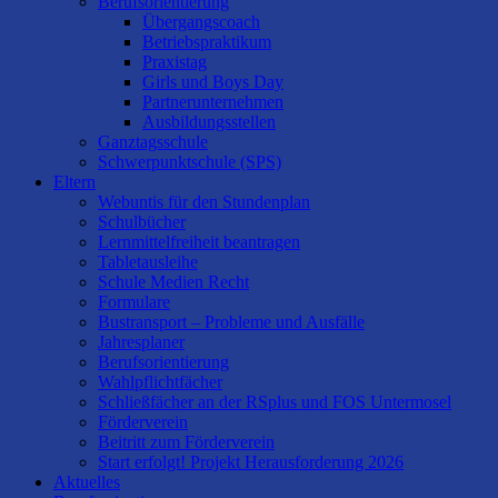
Berufsorientierung
Übergangscoach
Betriebspraktikum
Praxistag
Girls und Boys Day
Partnerunternehmen
Ausbildungsstellen
Ganztagsschule
Schwerpunktschule (SPS)
Eltern
Webuntis für den Stundenplan
Schulbücher
Lernmittelfreiheit beantragen
Tabletausleihe
Schule Medien Recht
Formulare
Bustransport – Probleme und Ausfälle
Jahresplaner
Berufsorientierung
Wahlpflichtfächer
Schließfächer an der RSplus und FOS Untermosel
Förderverein
Beitritt zum Förderverein
Start erfolgt! Projekt Herausforderung 2026
Aktuelles