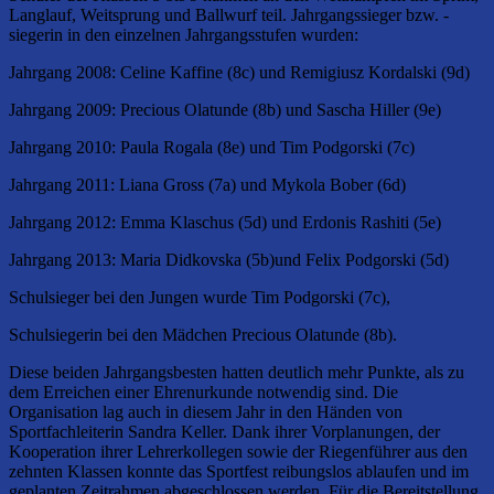
Langlauf, Weitsprung und Ballwurf teil. Jahrgangssieger bzw. -
siegerin in den einzelnen Jahrgangsstufen wurden:
Jahrgang 2008: Celine Kaffine (8c) und Remigiusz Kordalski (9d)
Jahrgang 2009: Precious Olatunde (8b) und Sascha Hiller (9e)
Jahrgang 2010: Paula Rogala (8e) und Tim Podgorski (7c)
Jahrgang 2011: Liana Gross (7a) und Mykola Bober (6d)
Jahrgang 2012: Emma Klaschus (5d) und Erdonis Rashiti (5e)
Jahrgang 2013: Maria Didkovska (5b)und Felix Podgorski (5d)
Schulsieger bei den Jungen wurde Tim Podgorski (7c),
Schulsiegerin bei den Mädchen Precious Olatunde (8b).
Diese beiden Jahrgangsbesten hatten deutlich mehr Punkte, als zu
dem Erreichen einer Ehrenurkunde notwendig sind. Die
Organisation lag auch in diesem Jahr in den Händen von
Sportfachleiterin Sandra Keller. Dank ihrer Vorplanungen, der
Kooperation ihrer Lehrerkollegen sowie der Riegenführer aus den
zehnten Klassen konnte das Sportfest reibungslos ablaufen und im
geplanten Zeitrahmen abgeschlossen werden. Für die Bereitstellung