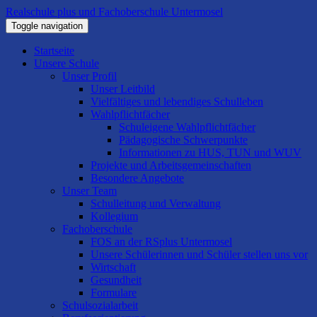
Realschule plus und Fachoberschule Untermosel
Toggle navigation
Startseite
Unsere Schule
Unser Profil
Unser Leitbild
Vielfältiges und lebendiges Schulleben
Wahlpflichtfächer
Schuleigene Wahlpflichtfächer
Pädagogische Schwerpunkte
Informationen zu HUS, TUN und WUV
Projekte und Arbeitsgemeinschaften
Besondere Angebote
Unser Team
Schulleitung und Verwaltung
Kollegium
Fachoberschule
FOS an der RSplus Untermosel
Unsere Schülerinnen und Schüler stellen uns vor
Wirtschaft
Gesundheit
Formulare
Schulsozialarbeit