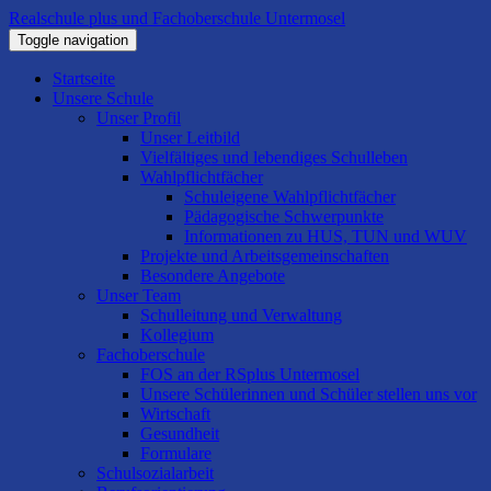
Realschule plus und Fachoberschule Untermosel
Toggle navigation
Startseite
Unsere Schule
Unser Profil
Unser Leitbild
Vielfältiges und lebendiges Schulleben
Wahlpflichtfächer
Schuleigene Wahlpflichtfächer
Pädagogische Schwerpunkte
Informationen zu HUS, TUN und WUV
Projekte und Arbeitsgemeinschaften
Besondere Angebote
Unser Team
Schulleitung und Verwaltung
Kollegium
Fachoberschule
FOS an der RSplus Untermosel
Unsere Schülerinnen und Schüler stellen uns vor
Wirtschaft
Gesundheit
Formulare
Schulsozialarbeit