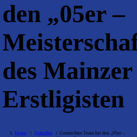
den „05er –
Meisterscha
des Mainzer
Erstligisten
Home
/
Aktuelles
/
Gemischtes Team bei den „05er –