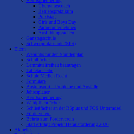
Berufsorientierung
Übergangscoach
Betriebspraktikum
Praxistag
Girls und Boys Day
Partnerunternehmen
Ausbildungsstellen
Ganztagsschule
Schwerpunktschule (SPS)
Eltern
Webuntis für den Stundenplan
Schulbücher
Lernmittelfreiheit beantragen
Tabletausleihe
Schule Medien Recht
Formulare
Bustransport – Probleme und Ausfälle
Jahresplaner
Berufsorientierung
Wahlpflichtfächer
Schließfächer an der RSplus und FOS Untermosel
Förderverein
Beitritt zum Förderverein
Start erfolgt! Projekt Herausforderung 2026
Aktuelles