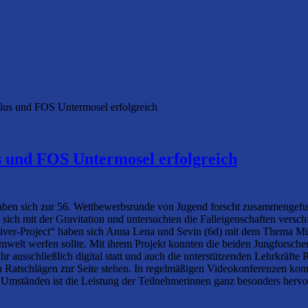
plus und FOS Untermosel erfolgreich
s und FOS Untermosel erfolgreich
haben sich zur 56. Wettbewerbsrunde von Jugend forscht zusammengef
en sich mit der Gravitation und untersuchten die Falleigenschaften ve
ver-Project“ haben sich Anna Lena und Sevin (6d) mit dem Thema Müll
mwelt werfen sollte. Mit ihrem Projekt konnten die beiden Jungforscher
Jahr ausschließlich digital statt und auch die unterstützenden Lehrkr
n Ratschlägen zur Seite stehen. In regelmäßigen Videokonferenzen konn
n Umständen ist die Leistung der Teilnehmerinnen ganz besonders herv