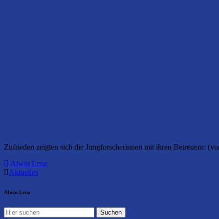
Zufrieden zeigten sich die Jungforscherinnen mit ihren Betreuern: (
Alwin Lenz
Aktuelles
Alwin Lenz