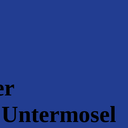
er
 Untermosel