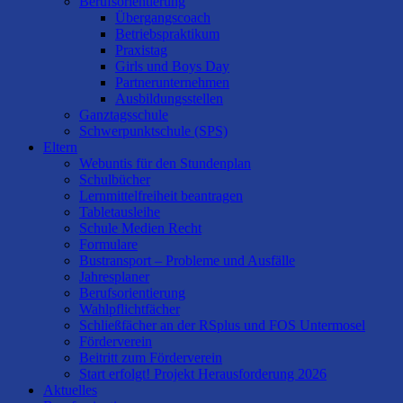
Berufsorientierung
Übergangscoach
Betriebspraktikum
Praxistag
Girls und Boys Day
Partnerunternehmen
Ausbildungsstellen
Ganztagsschule
Schwerpunktschule (SPS)
Eltern
Webuntis für den Stundenplan
Schulbücher
Lernmittelfreiheit beantragen
Tabletausleihe
Schule Medien Recht
Formulare
Bustransport – Probleme und Ausfälle
Jahresplaner
Berufsorientierung
Wahlpflichtfächer
Schließfächer an der RSplus und FOS Untermosel
Förderverein
Beitritt zum Förderverein
Start erfolgt! Projekt Herausforderung 2026
Aktuelles