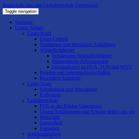
Realschule plus und Fachoberschule Untermosel
Toggle navigation
Startseite
Unsere Schule
Unser Profil
Unser Leitbild
Vielfältiges und lebendiges Schulleben
Wahlpflichtfächer
Schuleigene Wahlpflichtfächer
Pädagogische Schwerpunkte
Informationen zu HUS, TUN und WUV
Projekte und Arbeitsgemeinschaften
Besondere Angebote
Unser Team
Schulleitung und Verwaltung
Kollegium
Fachoberschule
FOS an der RSplus Untermosel
Unsere Schülerinnen und Schüler stellen uns vor
Wirtschaft
Gesundheit
Formulare
Schulsozialarbeit