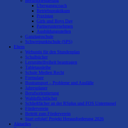
Berufsorientierung
Übergangscoach
Betriebspraktikum
Praxistag
Girls und Boys Day
Partnerunternehmen
Ausbildungsstellen
Ganztagsschule
Schwerpunktschule (SPS)
Eltern
Webuntis für den Stundenplan
Schulbücher
Lernmittelfreiheit beantragen
Tabletausleihe
Schule Medien Recht
Formulare
Bustransport – Probleme und Ausfälle
Jahresplaner
Berufsorientierung
Wahlpflichtfächer
Schließfächer an der RSplus und FOS Untermosel
Förderverein
Beitritt zum Förderverein
Start erfolgt! Projekt Herausforderung 2026
Aktuelles