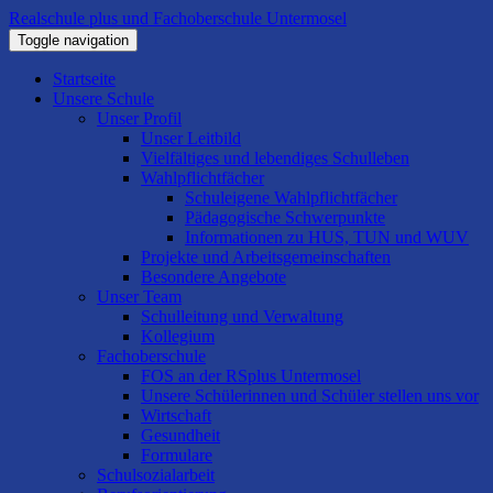
Realschule plus und Fachoberschule Untermosel
Toggle navigation
Startseite
Unsere Schule
Unser Profil
Unser Leitbild
Vielfältiges und lebendiges Schulleben
Wahlpflichtfächer
Schuleigene Wahlpflichtfächer
Pädagogische Schwerpunkte
Informationen zu HUS, TUN und WUV
Projekte und Arbeitsgemeinschaften
Besondere Angebote
Unser Team
Schulleitung und Verwaltung
Kollegium
Fachoberschule
FOS an der RSplus Untermosel
Unsere Schülerinnen und Schüler stellen uns vor
Wirtschaft
Gesundheit
Formulare
Schulsozialarbeit