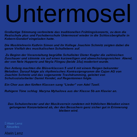
Untermosel
Großartige Stimmung verbreitete das traditionellen Frühlingskonzerts, zu dem die
Realschule plus und Fachoberschule Untermosel wieder in die Schlossberghalle in
Kobern-Gondorf eingeladen hatte.
Die Musiklehrerin Kathrin Simon und ihr Kollege Joachim Schmitz zeigten dabei die
ganze Vielfalt des musikalischen Schullebens auf.
Zu Beginn der Veranstaltung begrüßte Schulleiter Dieter Kugler die zahlreichen
Zuschauer und stimmte sie auf einen kurzweiligen und abwechslungsreichen Abend,
der von Nele Huppertz und Neyla Flingou (beide 10a) moderiert wurde.
Den Anfang machten die Bläserklassen 5 und 6 mit einem Reigen bekannter
Melodien. Darauf folgte als rhythmisches Kontrastprogramm die Cajon AG von
Joachim Schmitz und das sogenannte Trashdrumming, geleitet von
Schulsozialarbeiter Daniel Kendel, auf Regentonnen folgte.
Ein Chor aus den fünften Klassen sang “Lieder” von Adel Tawil.
Ruhigere Töne schlug Maryna Myhailova aus der Klasse 5b am Klavier an.
Das Schulorchester und der Musikverrein rundeten mit fröhlichen Melodien einen
gelungener Konzertabend ab, der den Besuchern ganz sicher gut in Erinnerung
bleiben wird.
Alwin Lenz
Aktuelles
Alwin Lenz