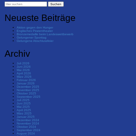
Neueste Beiträge
Aktion gegen den Hunger
Englisches Piratentheater
Bronzemedaille beim Landeswettbewerb
Gelungener Sporttag
Gelungene Abschlussfeier
Archiv
Juli 2026
Juni 2026
Mai 2026
April 2026
März 2026
Februar 2026
Januar 2026
Dezember 2025
November 2025
Oktober 2025
September 2025
Juli 2025
Juni 2025
Mai 2025
April 2025
März 2025
Januar 2025
Dezember 2024
November 2024
Oktober 2024
September 2024
August 2024